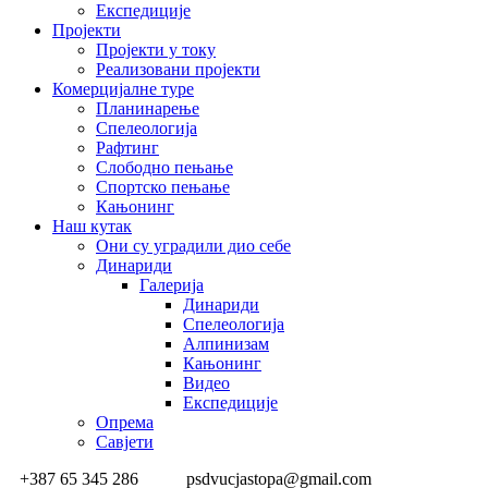
Експедиције
Пројекти
Пројекти у току
Реализовани пројекти
Комерцијалне туре
Планинарење
Спелеологија
Рафтинг
Слободно пењање
Спортско пењање
Кањонинг
Наш кутак
Они су уградили дио себе
Динариди
Галерија
Динариди
Спелеологија
Алпинизам
Кањонинг
Видео
Експедиције
Опрема
Савјети
+387 65 345 286
psdvucjastopa@gmail.com