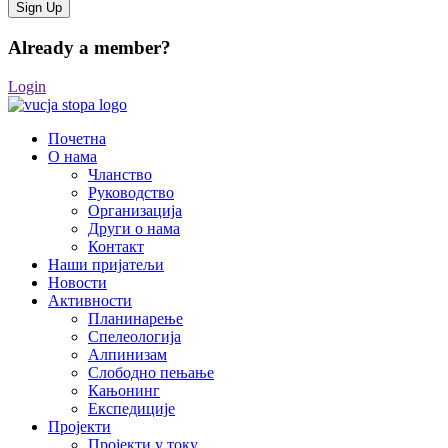
Already a member?
Login
Почетна
О нама
Чланство
Руководство
Организација
Други о нама
Контакт
Наши пријатељи
Новости
Активности
Планинарење
Спелеологија
Алпинизам
Слободно пењање
Кањонинг
Експедиције
Пројекти
Пројекти у току