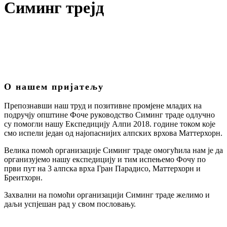
Симинг трејд
О нашем пријатељу
Препознавши наш труд и позитивне промјене младих на
подручју општине Фоче руководство Симинг траде одлучно
су помогли нашу Експедицију Алпи 2018. године током које
смо испели један од најопаснијих алпских врхова Маттерхорн.
Велика помоћ организације Симинг траде омогућила нам је да
организујемо нашу експедицију и тим испењемо Фочу по
први пут на 3 алпска врха Гран Парадисо, Маттерхорн и
Бреитхорн.
Захвални на помоћи организацији Симинг траде желимо и
даљи успјешан рад у свом пословању.