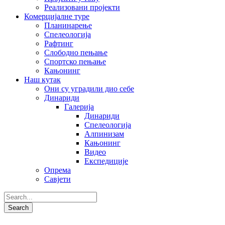
Реализовани пројекти
Комерцијалне туре
Планинарење
Спелеологија
Рафтинг
Слободно пењање
Спортско пењање
Кањонинг
Наш кутак
Они су уградили дио себе
Динариди
Галерија
Динариди
Спелеологија
Алпинизам
Кањонинг
Видео
Експедиције
Опрема
Савјети