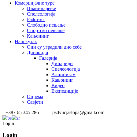
Комерцијалне туре
Планинарење
Спелеологија
Рафтинг
Слободно пењање
Спортско пењање
Кањонинг
Наш кутак
Они су уградили дио себе
Динариди
Галерија
Динариди
Спелеологија
Алпинизам
Кањонинг
Видео
Експедиције
Опрема
Савјети
+387 65 345 286
psdvucjastopa@gmail.com
Login
Login