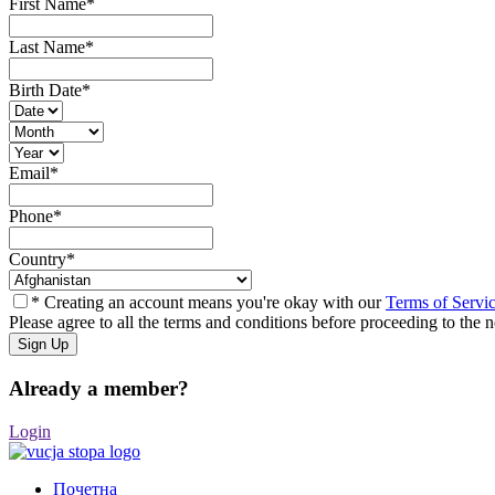
First Name
*
Last Name
*
Birth Date
*
Email
*
Phone
*
Country
*
* Creating an account means you're okay with our
Terms of Servi
Please agree to all the terms and conditions before proceeding to the n
Already a member?
Login
Почетна