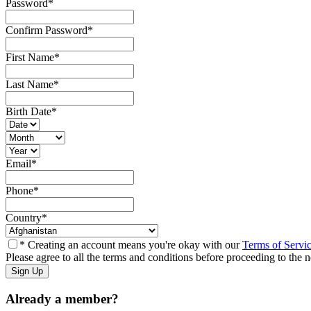
Password
*
Confirm Password
*
First Name
*
Last Name
*
Birth Date
*
Email
*
Phone
*
Country
*
* Creating an account means you're okay with our
Terms of Servi
Please agree to all the terms and conditions before proceeding to the n
Already a member?