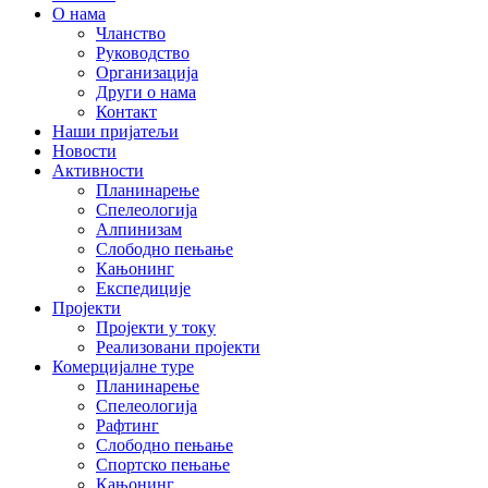
О нама
Чланство
Руководство
Организација
Други о нама
Контакт
Наши пријатељи
Новости
Активности
Планинарење
Спелеологија
Алпинизам
Слободно пењање
Кањонинг
Експедиције
Пројекти
Пројекти у току
Реализовани пројекти
Комерцијалне туре
Планинарење
Спелеологија
Рафтинг
Слободно пењање
Спортско пењање
Кањонинг