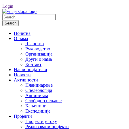
Login
Почетна
О нама
Чланство
Руководство
Организација
Други о нама
Контакт
Наши пријатељи
Новости
Активности
Планинарење
Спелеологија
Алпинизам
Слободно пењање
Кањонинг
Експедиције
Пројекти
Пројекти у току
Реализовани пројекти