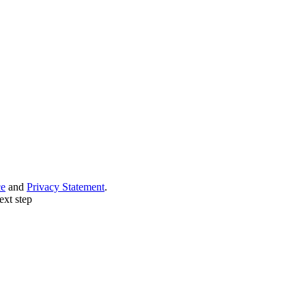
ce
and
Privacy Statement
.
ext step