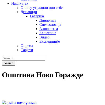
Наш кутак
Они су уградили дио себе
Динариди
Галерија
Динариди
Спелеологија
Алпинизам
Кањонинг
Видео
Експедиције
Опрема
Савјети
Општина Ново Горажде