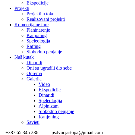
Ekspedicije
Projekti
Projekti u toku
Realizovani projekti
Komercijalne ture
Planinarenje
Kanjoning
Speleologija
Rafting
Slobodno penjanje
Naš kutak
Dinaridi
Oni su ugradili dio sebe
Oprema
Galerija
Video
Ekspedicije
Dinaridi
Speleologija
Alpinizam
Slobodno penjanje
Kanjoning
Savjeti
+387 65 345 286
psdvucjastopa@gmail.com