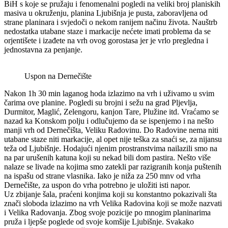
BiH s koje se pružaju i fenomenalni pogledi na veliki broj planiskih
masiva u okruženju, planina Ljubišnja je pusta, zaboravljena od
strane planinara i svjedoči o nekom ranijem načinu života. Nauštrb
nedostatka utabane staze i markacije nećete imati problema da se
orjentišete i izađete na vrh ovog gorostasa jer je vrlo pregledna i
jednostavna za penjanje.
Uspon na Dernečište
Nakon 1h 30 min laganog hoda izlazimo na vrh i uživamo u svim
čarima ove planine. Pogledi su brojni i sežu na grad Pljevlja,
Durmitor, Maglić, Zelengoru, kanjon Tare, Plužine itd. Vraćamo se
nazad ka Konskom polju i odlučujemo da se ispenjemo i na nešto
manji vrh od Dernečišta, Veliku Radovinu. Do Radovine nema niti
utabane staze niti markacije, al opet nije teška za snaći se, za nijansu
teža od Ljubišnje. Hodajući njenim prostranstvima nailazili smo na
na par urušenih katuna koji su nekad bili dom pastira. Nešto više
nalaze se livade na kojima smo zatekli par razigranih konja puštenih
na ispašu od strane vlasnika. Iako je niža za 250 mnv od vrha
Dernečište, za uspon do vrha potrebno je uložiti isti napor.
Uz zbijanje šala, praćeni konjima koji su konstantno pokazivali šta
znači sloboda izlazimo na vrh Velika Radovina koji se može nazvati
i Velika Radovanja. Zbog svoje pozicije po mnogim planinarima
pruža i ljepše poglede od svoje komšije Ljubišnje. Svakako