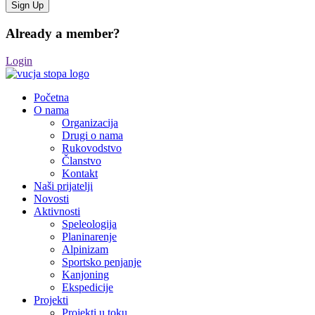
Already a member?
Login
Početna
O nama
Organizacija
Drugi o nama
Rukovodstvo
Članstvo
Kontakt
Naši prijatelji
Novosti
Aktivnosti
Speleologija
Planinarenje
Alpinizam
Sportsko penjanje
Kanjoning
Ekspedicije
Projekti
Projekti u toku