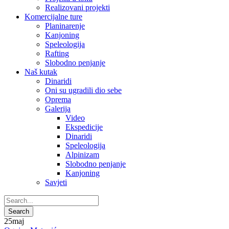
Realizovani projekti
Komercijalne ture
Planinarenje
Kanjoning
Speleologija
Rafting
Slobodno penjanje
Naš kutak
Dinaridi
Oni su ugradili dio sebe
Oprema
Galerija
Video
Ekspedicije
Dinaridi
Speleologija
Alpinizam
Slobodno penjanje
Kanjoning
Savjeti
25
maj