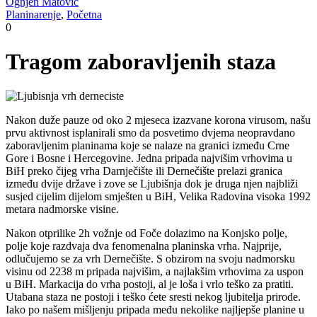
Ognjen Matović
Planinarenje
,
Početna
0
Tragom zaboravljenih staza
Nakon duže pauze od oko 2 mjeseca izazvane korona virusom, našu
prvu aktivnost isplanirali smo da posvetimo dvjema neopravdano
zaboravljenim planinama koje se nalaze na granici između Crne
Gore i Bosne i Hercegovine. Jedna pripada najvišim vrhovima u
BiH preko čijeg vrha Darnječište ili Dernečište prelazi granica
između dvije države i zove se Ljubišnja dok je druga njen najbliži
susjed cijelim dijelom smješten u BiH, Velika Radovina visoka 1992
metara nadmorske visine.
Nakon otprilike 2h vožnje od Foče dolazimo na Konjsko polje,
polje koje razdvaja dva fenomenalna planinska vrha. Najprije,
odlučujemo se za vrh Dernečište. S obzirom na svoju nadmorsku
visinu od 2238 m pripada najvišim, a najlakšim vrhovima za uspon
u BiH. Markacija do vrha postoji, al je loša i vrlo teško za pratiti.
Utabana staza ne postoji i teško ćete sresti nekog ljubitelja prirode.
Iako po našem mišljenju pripada među nekolike najljepše planine u