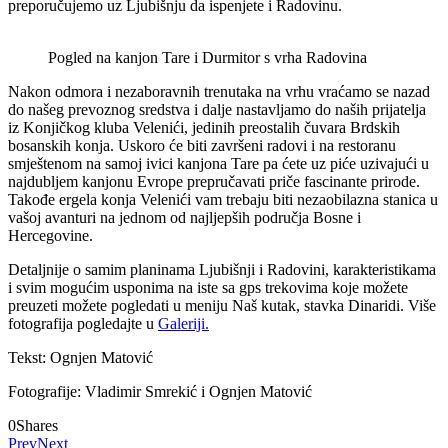
preporučujemo uz Ljubišnju da ispenjete i Radovinu.
Pogled na kanjon Tare i Durmitor s vrha Radovina
Nakon odmora i nezaboravnih trenutaka na vrhu vraćamo se nazad
do našeg prevoznog sredstva i dalje nastavljamo do naših prijatelja
iz Konjičkog kluba Velenići, jedinih preostalih čuvara Brdskih
bosanskih konja. Uskoro će biti završeni radovi i na restoranu
smještenom na samoj ivici kanjona Tare pa ćete uz piće uzivajući u
najdubljem kanjonu Evrope prepručavati priče fascinante prirode.
Takođe ergela konja Velenići vam trebaju biti nezaobilazna stanica u
vašoj avanturi na jednom od najljepših područja Bosne i
Hercegovine.
Detaljnije o samim planinama Ljubišnji i Radovini, karakteristikama
i svim mogućim usponima na iste sa gps trekovima koje možete
preuzeti možete pogledati u meniju Naš kutak, stavka Dinaridi. Više
fotografija pogledajte u
Galeriji.
Tekst: Ognjen Matović
Fotografije: Vladimir Smrekić i Ognjen Matović
0
Shares
Prev
Next