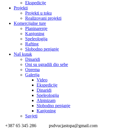
Ekspedicije
Projekti
Projekti u toku
Realizovani projekti
Komercijalne ture
Planinarenje
Kanjoning
Speleologija
Rafting
Slobodno penjanje
Naš kutak
Dinaridi
Oni su ugradili dio sebe
Oprema
Galerija
Video
Ekspedicije
Dinaridi
Speleologija
Alpinizam
Slobodno penjanje
Kanjoning
Savjeti
+387 65 345 286
psdvucjastopa@gmail.com