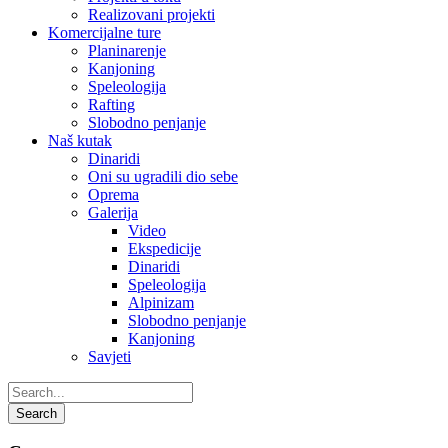
Realizovani projekti
Komercijalne ture
Planinarenje
Kanjoning
Speleologija
Rafting
Slobodno penjanje
Naš kutak
Dinaridi
Oni su ugradili dio sebe
Oprema
Galerija
Video
Ekspedicije
Dinaridi
Speleologija
Alpinizam
Slobodno penjanje
Kanjoning
Savjeti