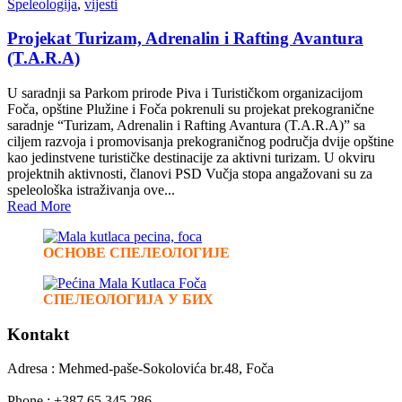
Speleologija
,
vijesti
Projekat Turizam, Adrenalin i Rafting Avantura
(T.A.R.A)
U saradnji sa Parkom prirode Piva i Turističkom organizacijom
Foča, opštine Plužine i Foča pokrenuli su projekat prekogranične
saradnje “Turizam, Adrenalin i Rafting Avantura (T.A.R.A)” sa
ciljem razvoja i promovisanja prekograničnog područja dvije opštine
kao jedinstvene turističke destinacije za aktivni turizam. U okviru
projektnih aktivnosti, članovi PSD Vučja stopa angažovani su za
speleološka istraživanja ove...
Read More
ОСНОВЕ СПЕЛЕОЛОГИЈЕ
СПЕЛЕОЛОГИЈА У БИХ
Kontakt
Adresa : Mehmed-paše-Sokolovića br.48, Foča
Phone : +387 65 345 286