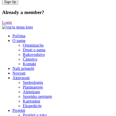
Already a member?
Login
Početna
O nama
Organizacija
Drugi o nama
Rukovodstvo
Članstvo
Kontakt
Naši prijatelji
Novosti
Aktivnosti
Speleologija
Planinarenje
Alpinizam
Sportsko penjanje
Kanjoning
Ekspedicije
Projekti
Projekti u toku