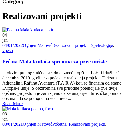
Category
Realizovani projekti
04
jan
04/01/2022
Ognjen Matović
Realizovani projekti
,
Speleologija
,
vijesti
Pećina Mala kutlača spremna za prve turiste
U okviru prekogranične saradnje između opština Foča i Plužine 1.
decembra 2019. godine započeta je realizacija projekta Turizam,
Adrenalin i Rafting Avantura (T.A.R.A) koji se finansira od strane
Evropske unije. S obzirom na sve prirodne potencijale ove dvije
opštine, projektom je zamišljeno da se unaprijedi turistička ponuda
opština i da se podigne na veći nivo....
Read More
08
jan
08/01/2021
Ognjen Matović
Početna
,
Realizovani projekti
,